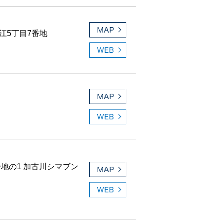
江5丁目7番地
番地の1 加古川シマブン