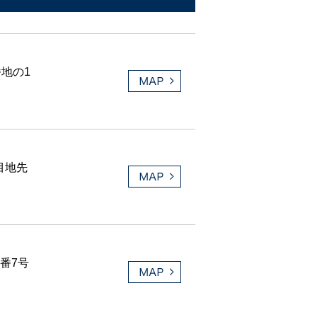
番地の1
目地先
番7号