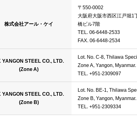
〒550-0002
大阪府大阪市西区江戸堀1丁
株式会社アール・ケイ
橋ビル7階
TEL. 06-6448-2533
FAX. 06-6448-2534
Lot. No. C-8, Thilawa Spec
 YANGON STEEL CO., LTD.
Zone A, Yangon, Myanmar.
(Zone A)
TEL. +951-2309097
Lot. No. BE-1, Thilawa Sp
 YANGON STEEL CO., LTD.
Zone B, Yangon, Myanmar.
(Zone B)
TEL. +951-2309334